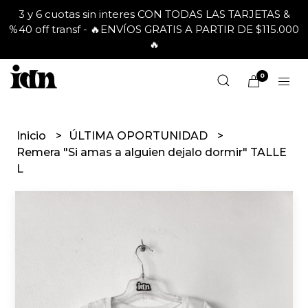
3 y 6 cuotas sin interes CON TODAS LAS TARJETAS &
%40 off transf - 🔥ENVÍOS GRATIS A PARTIR DE $115.000
🔥
0
Inicio
ÚLTIMA OPORTUNIDAD
Remera "Si amas a alguien dejalo dormir" TALLE
L